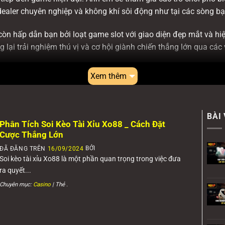
 dealer chuyên nghiệp và không khí sôi động như tại các sòng bạ
 còn hấp dẫn bạn bởi loạt game slot với giao diện đẹp mắt và
g lại trải nghiệm thú vị và cơ hội giành chiến thắng lớn qua c
ịch vụ hỗ trợ bạn chu đáo, cùng các chương trình khuyến mãi hấ
Xem thêm
tốc độ xử lý mượt mà, Xo88 hứa hẹn là lựa chọn hàng đầu cho nhữ
BÀI 
Phân Tích Soi Kèo Tài Xỉu Xo88 _ Cách Đặt
Tìm hiểu khái quát về casino Xo88 cực hot
Cược Thắng Lớn
ĐÃ ĐĂNG TRÊN
16/09/2024
BỞI
Soi kèo tài xỉu Xo88 là một phần quan trọng trong việc đưa
ảnh casino Xo88
ra quyết...
Chuyên mục:
Casino
| Thẻ
.
trò chơi kinh điển, mang lại trải nghiệm đa dạng và kịch tính: