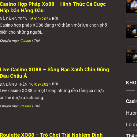
Casino Hợp Pháp Xo88 – Hình Thức Cá Cược
 đầu tại
casino Xo88
. Với lối chơi đơn giản nhưng không kém ph
Hấp Dẫn Hàng Đầu
n.
ĐÃ ĐĂNG TRÊN
16/09/2024
BỞI
Casino hợp pháp XO88 đang trở thành một lựa chọn phổ
cửa người chơi, hoặc cửa hòa, sau đó theo dõi kết quả dựa trên
biến cho những người...
 trực tiếp, mang lại cảm giác chân thực như tại các sòng bạc tru
Chuyên mục:
Casino
| Thẻ
.
 phán đoán của hội viên. Với bàn quay nổi bật với các con số t
Live Casino XO88 – Sòng Bạc Xanh Chín Đứng
Đầu Châu Á
với đồ họa bắt mắt, kết hợp cùng hiệu ứng âm thanh sống động, 
KHO
ĐÃ ĐĂNG TRÊN
16/09/2024
BỞI
ược, từ đặt cược đơn giản vào màu đen đỏ, chẵn lẻ cho đến các
Live casino XO88 là một trong những nền tảng cá cược
cho bạn.
online được ưa chuộng...
Casi
Chuyên mục:
Casino
| Thẻ
.
Hướn
ong những trò chơi bài phổ biến nhất tại Xo88. Anh em sẽ đối đầu
Lô đ
hoặc bằng 21, nhưng không được vượt quá số điểm này.
Roulette XO88 – Trò Chơi Trải Nghiệm Đỉnh
Thể 