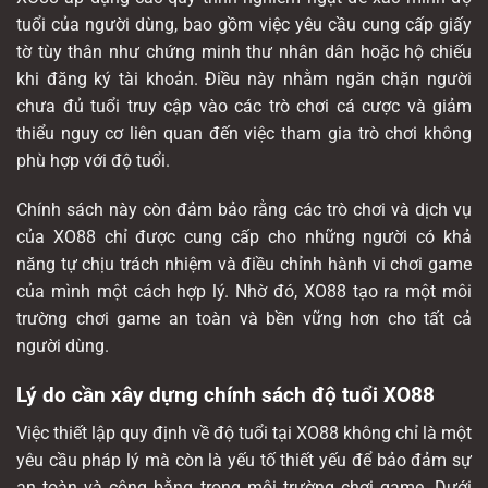
tuổi của người dùng, bao gồm việc yêu cầu cung cấp giấy
tờ tùy thân như chứng minh thư nhân dân hoặc hộ chiếu
khi đăng ký tài khoản. Điều này nhằm ngăn chặn người
chưa đủ tuổi truy cập vào các trò chơi cá cược và giảm
thiểu nguy cơ liên quan đến việc tham gia trò chơi không
phù hợp với độ tuổi.
Chính sách này còn đảm bảo rằng các trò chơi và dịch vụ
của XO88 chỉ được cung cấp cho những người có khả
năng tự chịu trách nhiệm và điều chỉnh hành vi chơi game
của mình một cách hợp lý. Nhờ đó, XO88 tạo ra một môi
trường chơi game an toàn và bền vững hơn cho tất cả
người dùng.
Lý do cần xây dựng chính sách độ tuổi XO88
Việc thiết lập quy định về độ tuổi tại XO88 không chỉ là một
yêu cầu pháp lý mà còn là yếu tố thiết yếu để bảo đảm sự
an toàn và công bằng trong môi trường chơi game. Dưới