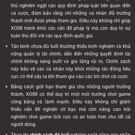
thủ nghiêm ngặt các quy định pháp luật liên quan đến
cá cược, đảm bảo rằng chỉ những cá nhân đã trưởng
thành mới được phép tham gia. Điều này không chỉ giúp
XO88 tránh khỏi các vấn đề pháp lý mà còn duy trì sự
tuân thủ đối với các quy định quốc gia.
Tân binh chưa đủ tuổi thường thiếu kinh nghiệm và khả
năng quản lý tài chính, dẫn đến những quyết định tài
chính không sáng suốt và gia tăng rủi ro. Chính sách
này bảo vệ các cá nhân này khỏi những tác động tiêu
cực có thể xảy ra khi tham gia vào các trò chơi cá cược.
Bằng cách giới hạn tham gia cho những người trưởng
thành, XO88 có thể duy trì một môi trường chơi game
công bằng và lành mạnh. Điều này không chỉ giảm
thiểu vấn đề nghiện cờ bạc mà còn nâng cao trải
nghiệm chơi game tích cực và an toàn hơn cho tất cả
người dùng.
Thực thi
chính sách độ tuổi
nghiêm ngặt cũng góp phần