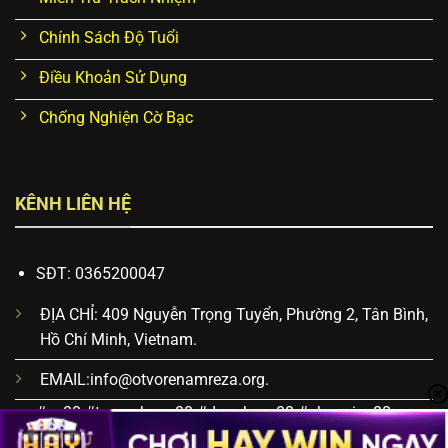
Chính Sách Độ Tuổi
Điều Khoản Sử Dụng
Chống Nghiện Cờ Bạc
KÊNH LIÊN HỆ
SĐT: 0365200047
ĐỊA CHỈ: 409 Nguyễn Trọng Tuyển, Phường 2, Tân Bình,
Hồ Chí Minh, Vietnam.
EMAIL:
info@otvorenamreza.org
.
#xo88 #trangchuxo88 #dangkyxo88 #nhacaixo88
#linkxo88