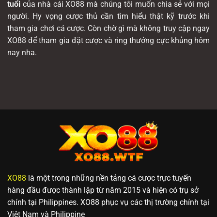
tuổi
của nhà cái XO88 mà chúng tôi muốn chia sẻ với mọi
người. Hy vọng cược thủ cần tìm hiểu thật kỹ trước khi
tham gia chơi cá cược. Còn chờ gì mà không truy cập ngay
XO88 để tham gia đặt cược và ring thưởng cực khủng hôm
nay nha.
XO88
là một trong những nền tảng cá cược trực tuyến
hàng đầu được thành lập từ năm 2015 và hiện có trụ sở
chính tại Philippines. XO88 phục vụ các thị trường chính tại
Việt Nam và Philippine