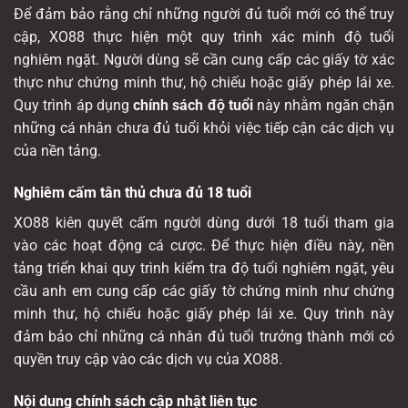
Để đảm bảo rằng chỉ những người đủ tuổi mới có thể truy
cập, XO88 thực hiện một quy trình xác minh độ tuổi
nghiêm ngặt. Người dùng sẽ cần cung cấp các giấy tờ xác
thực như chứng minh thư, hộ chiếu hoặc giấy phép lái xe.
Quy trình áp dụng
chính sách độ tuổi
này nhằm ngăn chặn
những cá nhân chưa đủ tuổi khỏi việc tiếp cận các dịch vụ
của nền tảng.
Nghiêm cấm tân thủ chưa đủ 18 tuổi
XO88 kiên quyết cấm người dùng dưới 18 tuổi tham gia
vào các hoạt động cá cược. Để thực hiện điều này, nền
tảng triển khai quy trình kiểm tra độ tuổi nghiêm ngặt, yêu
cầu anh em cung cấp các giấy tờ chứng minh như chứng
minh thư, hộ chiếu hoặc giấy phép lái xe. Quy trình này
đảm bảo chỉ những cá nhân đủ tuổi trưởng thành mới có
quyền truy cập vào các dịch vụ của XO88.
Nội dung chính sách cập nhật liên tục